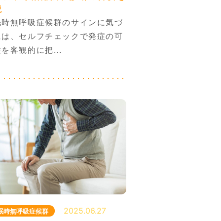
082-569-5728
説
082-569-6482
眠時無呼吸症候群のサインに気づ
には、セルフチェックで発症の可
を客観的に把...
2025.06.27
眠時無呼吸症候群