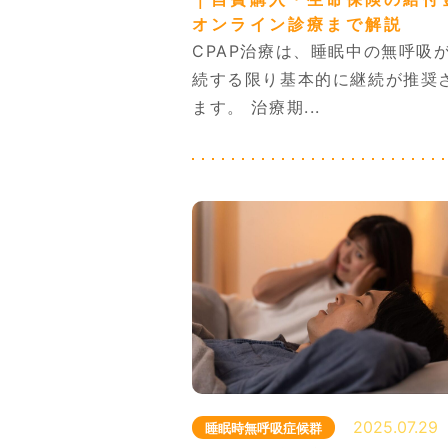
オンライン診療まで解説
月～水・金 9
CPAP治療は、睡眠中の無呼吸
土曜午後は14
続する限り基本的に継続が推奨
ます。 治療期...
2025.07.29
睡眠時無呼吸症候群