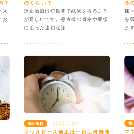
る
の？
のくらい？
様
ース
矯正治療は短期間で結果を得ること
を
なお
が難しいです。患者様の骨格や症状
ます
に沿った適切な診...
2025.10.03
歯
矯正歯科
マ
マウスピース矯正は一日に何時間