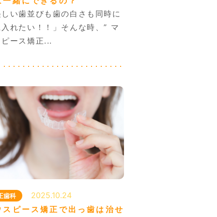
は一緒にできるの？
082-569-5728
美しい歯並びも歯の白さも同時に
082-569-6482
に入れたい！！」そんな時、” マ
ピース矯正...
2025.10.24
正歯科
ウスピース矯正で出っ歯は治せ