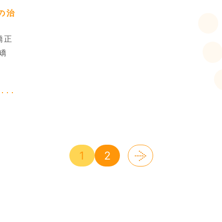
の治
矯正
矯
1
2