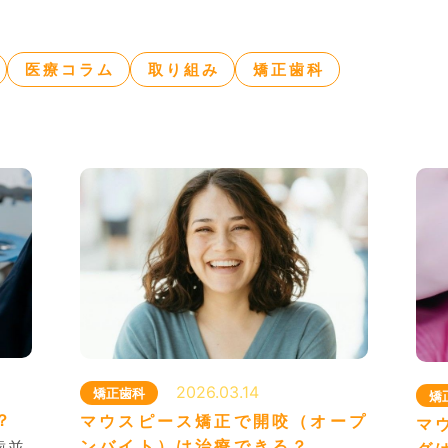
手足のしびれ
睡眠時無呼吸症候群
東洋医学・漢方薬治療
脳神経外科ってどんなところ？
医療コラム
取り組み
矯正歯科
の方へのご案内
アクセス
さまノート
医療コラム
知らせ・ブログ）
専用Web予約
脳神経外科はこちら
歯
2026.03.14
矯正歯科
矯
・お問い合わせ
？
マウスピース矯正で開咬（オープ
マ
ンバイト）は治療できる？
歯並
・日・祝