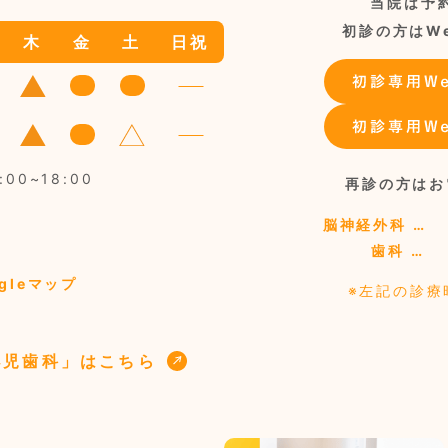
当院は予
初診の方はW
木
金
土
日祝
00~18:00
再診の方はお
脳神経外科 …
歯科 …
gleマップ
※左記の診療
小児歯科」はこちら