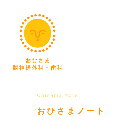
サイトTOP
私たちのこ
TOP
ごあいさつ
スタッフ紹介
法人概要
施設・設備
Ohisama Note
おひさまノート