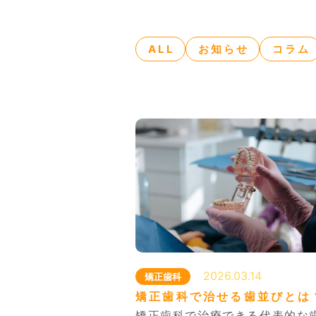
ALL
お知らせ
コラム
初診
おひ
（お
初診
2026.03.14
矯正歯科
ご予約
矯正歯科で治せる歯並びとは
矯正歯科で治療できる代表的な
休診日…木