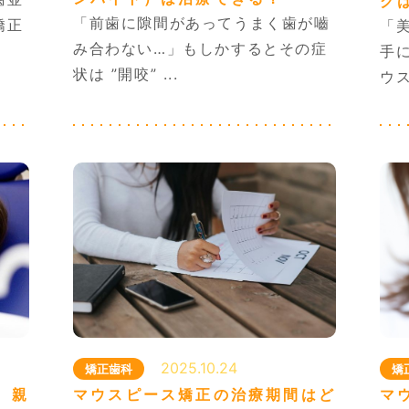
グ
脳神経外科 …
「前歯に隙間があってうまく歯が嚙
:00～13:00／15:00～19:00
矯正
「
歯科 …
:00~18:00
み合わない…」もしかするとその症
手
状は ”開咬” ...
ウス
2025.10.24
矯
矯正歯科
マ
、親
マウスピース矯正の治療期間はど