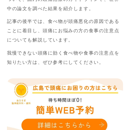
歯科はこちら
中の論文を調べた結果を紹介します。
記事の後半では、食べ物が頭痛悪化の原因である
ご予約・お問い合わせ
ことに着目し、頭痛にお悩みの方の食事の注意点
についても解説しています。
休診日…木・日・祝
月～水・金 9:00～13:00／15:00～19:00
我慢できない頭痛に効く食べ物や食事の注意点を
土曜午後は14:00~18:00
知りたい方は、ぜひ参考にしてください。
082-569-5728
脳神経外科 …
082-569-6482
歯科 …