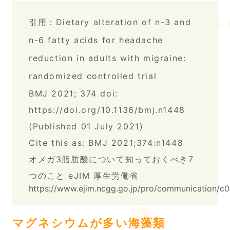
引用：Dietary alteration of n-3 and
n-6 fatty acids for headache
reduction in adults with migraine:
randomized controlled trial
BMJ 2021; 374 doi:
https://doi.org/10.1136/bmj.n1448
(Published 01 July 2021)
Cite this as: BMJ 2021;374:n1448
オメガ3脂肪酸について知っておくべき7
つのこと eJIM 厚生労働省
https://www.ejim.ncgg.go.jp/pro/communication/c0
マグネシウムが多い海藻類