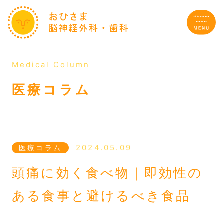
Medical Column
サイトTOP
医療コラム
私たちのこと
施設・設備紹介
2024.05.09
医療コラム
頭痛に効く食べ物｜即効性の
診療案内
ある食事と避けるべき食品
初診の方へのご案内