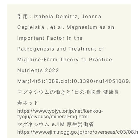
引用：
Izabela Domitrz, Joanna
Cegielska , et al. Magnesium as an
Important Factor in the
Pathogenesis and Treatment of
Migraine-From Theory to Practice.
Nutrients 2022
Mar;14(5):1089.doi:10.3390/nu14051089.
マグネシウムの働きと1日の摂取量 健康長
寿ネット
https://www.tyojyu.or.jp/net/kenkou-
tyoju/eiyouso/mineral-mg.html
マグネシウム eJIM 厚生労働省
https://www.ejim.ncgg.go.jp/pro/overseas/c03/08.h