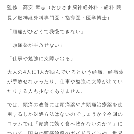
監修：
高安 武志（おひさま脳神経外科・歯科 院
長／脳神経外科専門医・指導医・医学博士）
アクセス
「頭痛がひどくて我慢できない」
よくあるご質問
「頭痛薬が手放せない」
おひさまノート
「仕事や勉強に支障が出る」
（お知らせ・ブログ）
大人の4人に1人が悩んでいるという頭痛。頭痛薬
が手放せなかったり、仕事や勉強に支障が出てい
医療コラム
たりする人も少なくありません。
初診専用Web予約
では、頭痛の改善には頭痛薬や片頭痛治療薬を使
用するしか対処方法はないのでしょうか？今回の
脳神経外科はこちら
コラムでは「頭痛に効く食べ物がないのか？」に
ついて、国内の頭痛治療のガイドラインや、世界