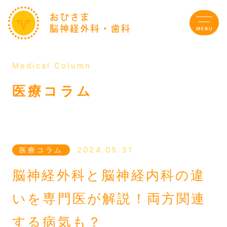
Medical Column
サイトTOP
医療コラム
私たちのこと
施設・設備紹介
2024.05.31
医療コラム
脳神経外科と脳神経内科の違
診療案内
いを専門医が解説！両方関連
する病気も？
初診の方へのご案内