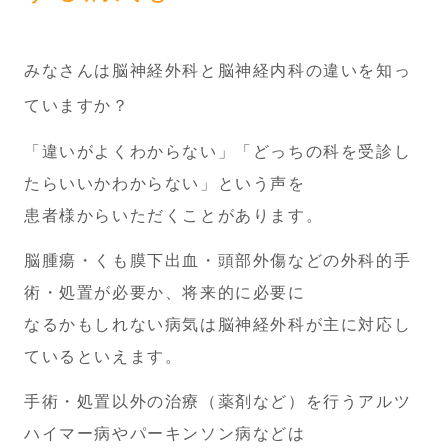
アクセス
みなさんは脳神経外科と脳神経内科の違いを知っ
ていますか？
よくあるご質問
「違いがよくわからない」「どっちの科を受診し
たらいいかわからない」という声を
おひさまノート
（お知らせ・ブログ）
患者様からいただくことがあります。
脳腫瘍・くも膜下出血・頭部外傷などの外科的手
医療コラム
術・処置が必要か、将来的に必要に
なるかもしれない病気は脳神経外科が主に対応し
初診専用Web予約
ているといえます。
手術・処置以外の治療（薬剤など）を行うアルツ
脳神経外科はこちら
ハイマー病やパーキンソン病などは